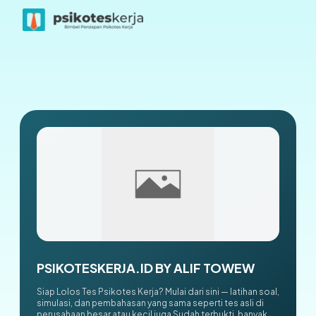
PSIKOTESKERJA.ID BY ALIF TOWEW
Siap Lolos Tes Psikotes Kerja? Mulai dari sini — latihan soal,
simulasi, dan pembahasan yang sama seperti tes asli di
perusahaan besar atau kecil juga Sudah terbukti, banyak