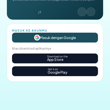
pengguna kami berhasil lolos berkat latihan di sini. Mulai
sekarang, biar nanti gak panik pas hari H!
/ 1
MASUK KE AKUNMU
Masuk dengan Google
Atau download aplikasinya
Download on the
App Store
Get it on
Google Play